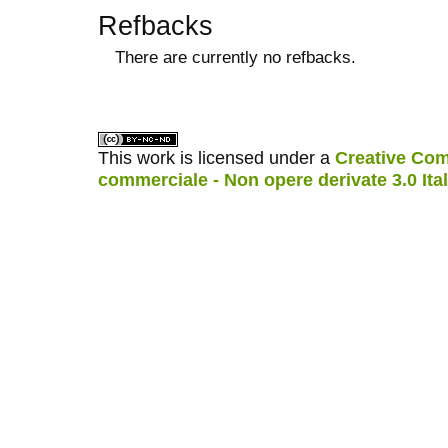
Refbacks
There are currently no refbacks.
ویزای استارتاپ
کاغذ a4
This work is licensed under a
Creative Com
commerciale - Non opere derivate 3.0 Ita