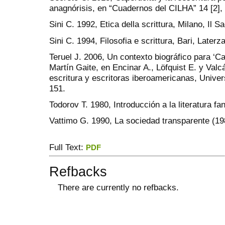
anagnórisis, en “Cuadernos del CILHA” 14 [2], 
Sini C. 1992, Etica della scrittura, Milano, Il S
Sini C. 1994, Filosofia e scrittura, Bari, Laterza
Teruel J. 2006, Un contexto biográfico para ‘
Martín Gaite, en Encinar A., Löfquist E. y Valc
escritura y escritoras iberoamericanas, Unive
151.
Todorov T. 1980, Introducción a la literatura f
Vattimo G. 1990, La sociedad transparente (19
Full Text:
PDF
Refbacks
There are currently no refbacks.
ویزای استارتاپ
کاغذ a4