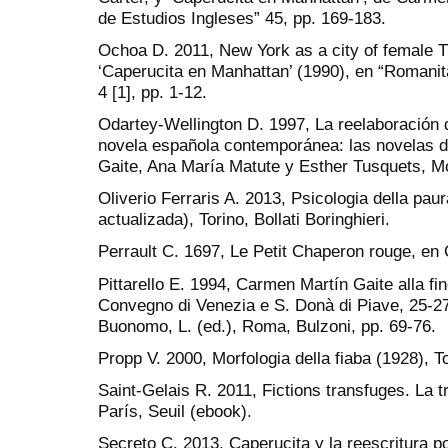
de Estudios Ingleses” 45, pp. 169-183.
Ochoa D. 2011, New York as a city of female T
‘Caperucita en Manhattan’ (1990), en “Romanit
4 [1], pp. 1-12.
Odartey-Wellington D. 1997, La reelaboración 
novela española contemporánea: las novelas 
Gaite, Ana María Matute y Esther Tusquets, Mo
Oliverio Ferraris A. 2013, Psicologia della pau
actualizada), Torino, Bollati Boringhieri.
Perrault C. 1697, Le Petit Chaperon rouge, en
Pittarello E. 1994, Carmen Martín Gaite alla fi
Convegno di Venezia e S. Donà di Piave, 25-2
Buonomo, L. (ed.), Roma, Bulzoni, pp. 69-76.
Propp V. 2000, Morfologia della fiaba (1928), To
Saint-Gelais R. 2011, Fictions transfuges. La tr
París, Seuil (ebook).
Secreto C. 2013, Caperucita y la reescritura 