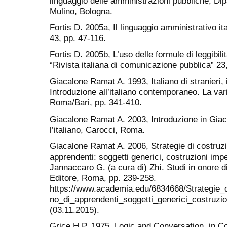
linguaggio delle amministrazioni pubbliche, Dip
Mulino, Bologna.
Fortis D. 2005a, Il linguaggio amministrativo it
43, pp. 47-116.
Fortis D. 2005b, L’uso delle formule di leggibili
“Rivista italiana di comunicazione pubblica” 23
Giacalone Ramat A. 1993, Italiano di stranieri, 
Introduzione all’italiano contemporaneo. La vari
Roma/Bari, pp. 341-410.
Giacalone Ramat A. 2003, Introduzione in Giac
l’italiano, Carocci, Roma.
Giacalone Ramat A. 2006, Strategie di costruzion
apprendenti: soggetti generici, costruzioni imp
Jannaccaro G. (a cura di) Zhì. Studi in onore d
Editore, Roma, pp. 239-258.
https://www.academia.edu/6834668/Strategie_di
no_di_apprendenti_soggetti_generici_costruzi
(03.11.2015).
Grice H.P. 1975, Logic and Conversation, in Col