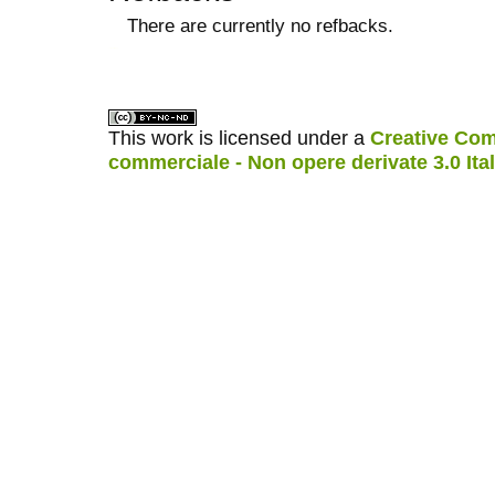
There are currently no refbacks.
ویزای استارتاپ
کاغذ a4
This work is licensed under a
Creative Com
commerciale - Non opere derivate 3.0 Ita