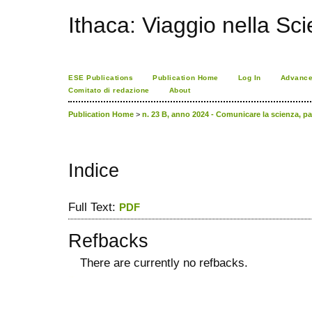
Ithaca: Viaggio nella Sc
ESE Publications
Publication Home
Log In
Advance
Comitato di redazione
About
Publication Home
>
n. 23 B, anno 2024 - Comunicare la scienza, pa
Indice
Full Text:
PDF
Refbacks
There are currently no refbacks.
ویزای استارتاپ
کاغذ a4