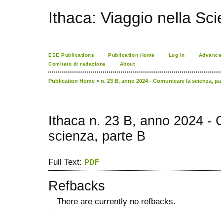
Ithaca: Viaggio nella Sc
ESE Publications
Publication Home
Log In
Advance
Comitato di redazione
About
Publication Home
>
n. 23 B, anno 2024 - Comunicare la scienza, pa
Ithaca n. 23 B, anno 2024 -
scienza, parte B
Full Text:
PDF
Refbacks
There are currently no refbacks.
ویزای استارتاپ
کاغذ a4