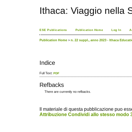
Ithaca: Viaggio nella 
ESE Publications
Publication Home
Log In
A
Publication Home
>
n. 22 suppl., anno 2023 - Ithaca Educatio
Indice
Full Text:
PDF
Refbacks
There are currently no refbacks.
ویزای استارتاپ
کاغذ a4
Il materiale di questa pubblicazione puo essere
Attribuzione Condividi allo stesso modo 3.