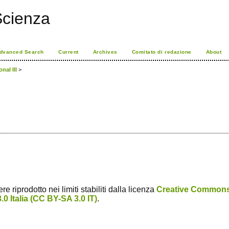
Scienza
dvanced Search
Current
Archives
Comitato di redazione
About
nal III
>
 riprodotto nei limiti stabiliti dalla licenza
Creative Common
0 Italia (CC BY-SA 3.0 IT)
.