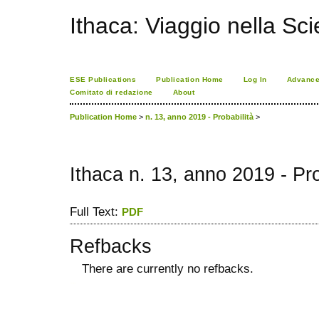
Ithaca: Viaggio nella Sc
ESE Publications
Publication Home
Log In
Advance
Comitato di redazione
About
Publication Home
>
n. 13, anno 2019 - Probabilità
>
Ithaca n. 13, anno 2019 - Pro
Full Text:
PDF
Refbacks
There are currently no refbacks.
ویزای استارتاپ
کاغذ a4