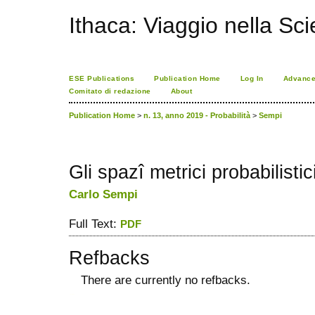
Ithaca: Viaggio nella Sc
ESE Publications
Publication Home
Log In
Advance
Comitato di redazione
About
Publication Home
>
n. 13, anno 2019 - Probabilità
>
Sempi
Gli spazî metrici probabilistic
Carlo Sempi
Full Text:
PDF
Refbacks
There are currently no refbacks.
ویزای استارتاپ
کاغذ a4