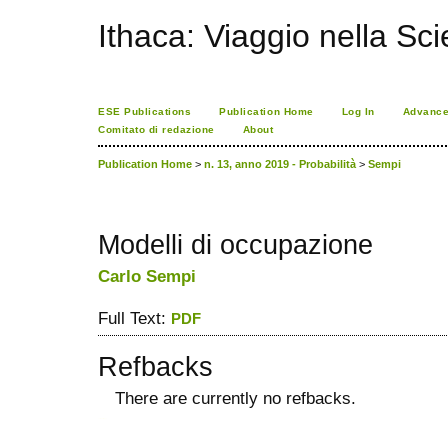
Ithaca: Viaggio nella Sc
ESE Publications
Publication Home
Log In
Advance
Comitato di redazione
About
Publication Home
>
n. 13, anno 2019 - Probabilità
>
Sempi
Modelli di occupazione
Carlo Sempi
Full Text:
PDF
Refbacks
There are currently no refbacks.
ویزای استارتاپ
کاغذ a4