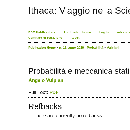
Ithaca: Viaggio nella Sc
ESE Publications
Publication Home
Log In
Advance
Comitato di redazione
About
Publication Home
>
n. 13, anno 2019 - Probabilità
>
Vulpiani
Probabilità e meccanica stati
Angelo Vulpiani
Full Text:
PDF
Refbacks
There are currently no refbacks.
ویزای استارتاپ
کاغذ a4