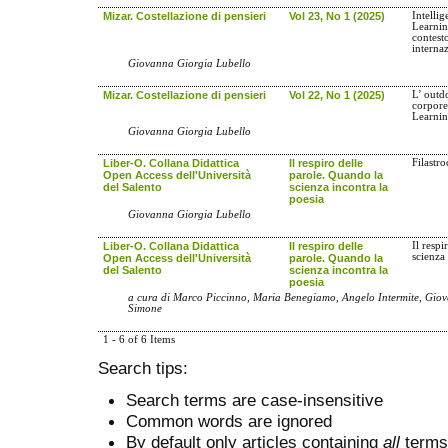
Mizar. Costellazione di pensieri
Vol 23, No 1 (2025)
Intellig
Learnin
contest
interna
Giovanna Giorgia Lubello
Mizar. Costellazione di pensieri
Vol 22, No 1 (2025)
L’ outd
corpore
Learni
Giovanna Giorgia Lubello
Liber-O. Collana Didattica
Il respiro delle
Filastro
Open Access dell'Università
parole. Quando la
del Salento
scienza incontra la
poesia
Giovanna Giorgia Lubello
Liber-O. Collana Didattica
Il respiro delle
Il resp
scienza
Open Access dell'Università
parole. Quando la
del Salento
scienza incontra la
poesia
a cura di Marco Piccinno, Maria Benegiamo, Angelo Intermite, Giov
Simone
1 - 6 of 6 Items
Search tips:
Search terms are case-insensitive
Common words are ignored
By default only articles containing
all
terms 