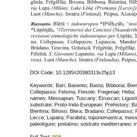
DOI Code: 10.1285/i20380313v25p13
Keywords: Bari; Basento; Basta; Bibbona; Bient
Collepasso; Felsina; Fiesole; Fregenae; Heba; 
names; Messapian; Tuscany; Etruscan; Ligusti
substrate; Proto-Indo-European; Prehistory; Ba
Bientina; Bilioso; Blera; Bradano; Collepasso;
Lecce; Lupatia; Parabita; toponomastica; mess
paleoligure; prelatino; sostrato mediterraneo; 
Full Text:
PDF