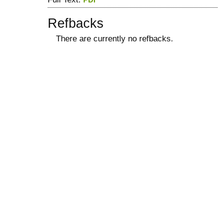
Refbacks
There are currently no refbacks.
ویزای استارتاپ
کاغذ a4