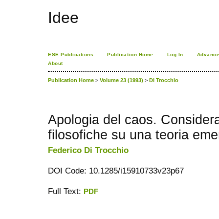
Idee
ESE Publications
Publication Home
Log In
Advance
About
Publication Home
>
Volume 23 (1993)
>
Di Trocchio
Apologia del caos. Considera
filosofiche su una teoria em
Federico Di Trocchio
DOI Code: 10.1285/i15910733v23p67
Full Text:
PDF
ویزای استارتاپ
کاغذ a4