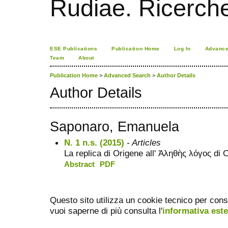
Rudiae. Ricerch
ESE Publications
Publication Home
Log In
Advance
Team
About
Publication Home
>
Advanced Search
>
Author Details
Author Details
Saponaro, Emanuela
N. 1 n.s. (2015)
- Articles
La replica di Origene all' Ἀληθὴς λόγος di C
Abstract
PDF
Questo sito utilizza un cookie tecnico per cons
vuoi saperne di più consulta l'
informativa est