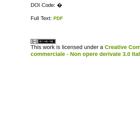
DOI Code: �
Full Text:
PDF
ویزای استارتاپ
کاغذ a4
This work is licensed under a
Creative Com
commerciale - Non opere derivate 3.0 Ita