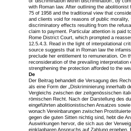
of 'discrimination within discrimination', by c
with Roman law. After outlining the abolitionis
75 of 1958 and the traditional view that consi
and clients void for reasons of public morality,
discriminatory effects resulting from the refus
claim to payment. Particular attention is paid 
Rome District Court, which prompted a reasses
12.5.4.3. Read in the light of interpolational cri
source suggests that in Roman law the infamis 
preclude her entitlement to remuneration. On thi
reconsideration of the prevailing interpretation 
strengthening the protection afforded to the wea
De
Der Beitrag behandelt die Versagung des Recht
als eine Form der „Diskriminierung innerhalb 
Vergleichs zwischen der zeitgenössischen ita
römischen Recht. Nach der Darstellung des du
eingeführten abolitionistischen Ansatzes sowie 
wonach Vereinbarungen zwischen Prostituiert
gegen die guten Sitten nichtig sind, hebt die A
Auswirkungen hervor, die sich aus der Verwei
einklagbaren Anspruchs auf Zahlung ergeben. 