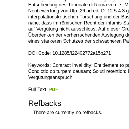
Entscheidung des Tribunale di Roma vom 7. Ma
Neubewertung von Ulp. 26 ad ed. D. 12.5.4.3 g
interpolationskritischen Forschung und der Bas
nahe, dass im römischen Recht der infamis Sta
auf Vergütung nicht ausschloss. Auf dieser Grun
Überdenken der vorherrschenden Auslegung de
eines stärkeren Schutzes der schwächeren Par
DOI Code: 10.1285/i22402772a15p271
Keywords: Contract invalidity; Entitlement to p
Condictio ob turpem causam; Soluti retention; 
Vergütungsanspruch
Full Text:
PDF
Refbacks
There are currently no refbacks.
ویزای استارتاپ
کاغذ a4