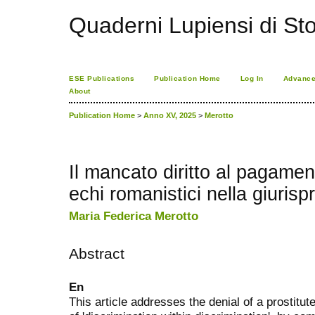
Quaderni Lupiensi di Stor
ESE Publications
Publication Home
Log In
Advance
About
Publication Home
>
Anno XV, 2025
>
Merotto
Il mancato diritto al pagament
echi romanistici nella giurisp
Maria Federica Merotto
Abstract
En
This article addresses the denial of a prostitut