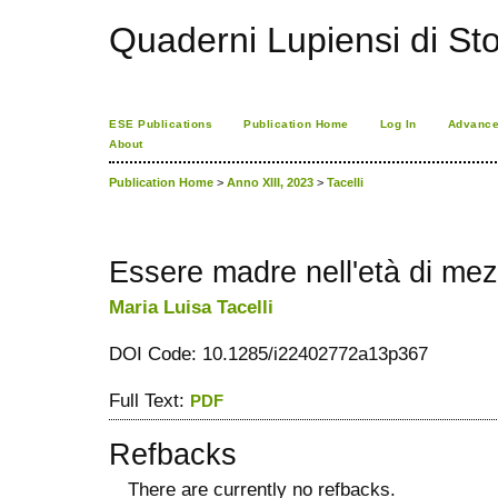
Quaderni Lupiensi di Stor
ESE Publications
Publication Home
Log In
Advance
About
Publication Home
>
Anno XIII, 2023
>
Tacelli
Essere madre nell'età di me
Maria Luisa Tacelli
DOI Code: 10.1285/i22402772a13p367
Full Text:
PDF
Refbacks
There are currently no refbacks.