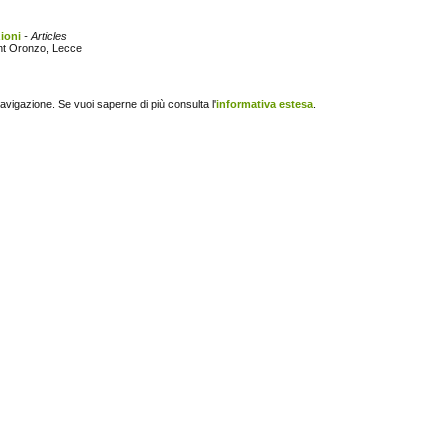
zioni
- Articles
int Oronzo, Lecce
navigazione. Se vuoi saperne di più consulta l'
informativa estesa
.