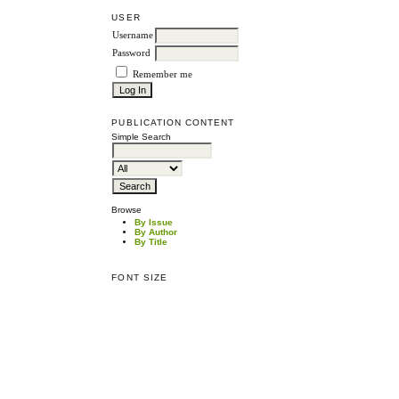
USER
Username
Password
Remember me
PUBLICATION CONTENT
Simple Search
Browse
By Issue
By Author
By Title
FONT SIZE