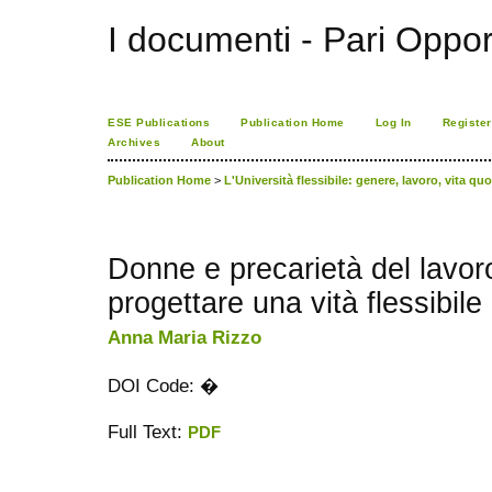
I documenti - Pari Oppor
ESE Publications
Publication Home
Log In
Register
Archives
About
Publication Home
>
L'Università flessibile: genere, lavoro, vita qu
Donne e precarietà del lavo
progettare una vità flessibile
Anna Maria Rizzo
DOI Code: �
Full Text:
PDF
ویزای استارتاپ
کاغذ a4