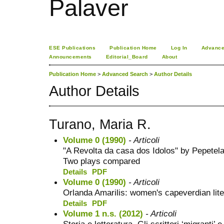
Palaver
ESE Publications
Publication Home
Log In
Advance
Announcements
Editorial_Board
About
Publication Home
>
Advanced Search
>
Author Details
Author Details
Turano, Maria R.
Volume 0 (1990)
- Articoli
"A Revolta da casa dos Idolos" by Pepetel
Two plays compared
Details
PDF
Volume 0 (1990)
- Articoli
Orlanda Amarilis: women's capeverdian lite
Details
PDF
Volume 1 n.s. (2012)
- Articoli
Storia e letteratura. Gli scrittori ‘migranti’ 