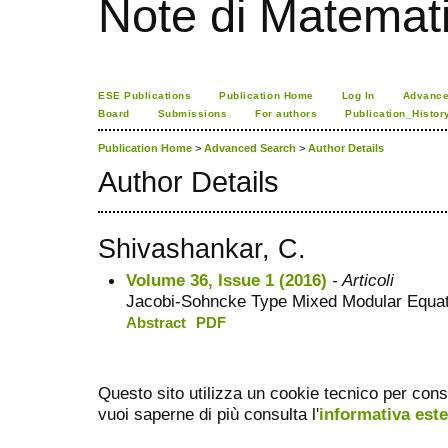
Note di Matemat
ESE Publications
Publication Home
Log In
Advance
Board
Submissions
For authors
Publication_Histor
Publication Home
>
Advanced Search
>
Author Details
Author Details
Shivashankar, C.
Volume 36, Issue 1 (2016)
- Articoli
Jacobi-Sohncke Type Mixed Modular Equati
Abstract
PDF
Questo sito utilizza un cookie tecnico per cons
vuoi saperne di più consulta l'
informativa est