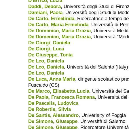
D'Errico, Lucia
Daddi, Debora
, Università degli Studi di Firen
Damiani, Paola
, Università degli Studi di Mo
De Carlo, Ermelinda
, Ricercatrice a tempo de
De Carlo, Maria Ermelinda
, Università di Per
De Domenico, Maria Grazia
, Università Medi
De Domenico, Maria Grazia
, Università "Med
De Giorgi, Daniela
De Giorgi, Luca
De Giuseppe, Tonia
De Leo, Daniela
De Leo, Daniela
, Università del Salento (Italy)
De Leo, Daniela
De Luca, Anna Maria
, dirigente scolastico pr
Fuscaldo (CS)
De Marco, Elisabetta Lucia
, Università del Sa
De Paola, Francesca Romana
, Università del
De Pascalis, Ludovica
De Robertis, Silvia
De Santis, Alessandro
, Univerisity of Foggia
De Simone, Giuseppe
, Università di Salerno
De Simone, Giuseppe
, Ricercatore Università