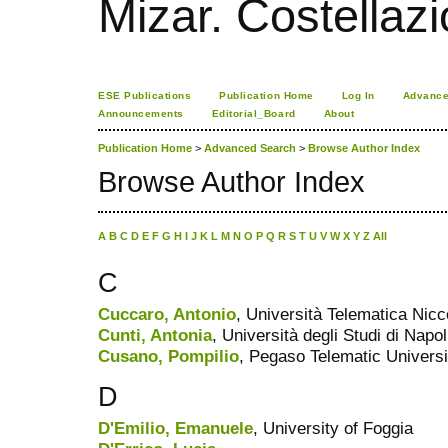
Mizar. Costellazi
ESE Publications
Publication Home
Log In
Advance
Announcements
Editorial_Board
About
Publication Home
>
Advanced Search
>
Browse Author Index
Browse Author Index
A
B
C
D
E
F
G
H
I
J
K
L
M
N
O
P
Q
R
S
T
U
V
W
X
Y
Z
All
C
Cuccaro, Antonio
, Università Telematica Nic
Cunti, Antonia
, Università degli Studi di Napo
Cusano, Pompilio
, Pegaso Telematic Universi
D
D'Emilio, Emanuele
, University of Foggia