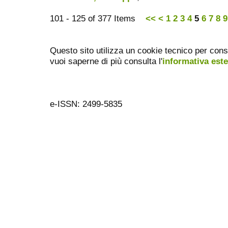
101 - 125 of 377 Items
<<
<
1
2
3
4
5
6
7
8
9
Questo sito utilizza un cookie tecnico per cons
vuoi saperne di più consulta l'
informativa est
e-ISSN: 2499-5835