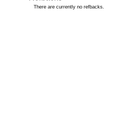
There are currently no refbacks.
ویزای استارتاپ
کاغذ a4