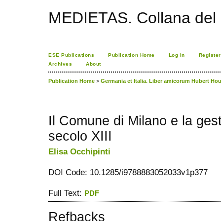
MEDIETAS. Collana del C
ESE Publications
Publication Home
Log In
Register
Archives
About
Publication Home
>
Germania et Italia. Liber amicorum Hubert Ho
Il Comune di Milano e la ges
secolo XIII
Elisa Occhipinti
DOI Code: 10.1285/i9788883052033v1p377
Full Text:
PDF
Refbacks