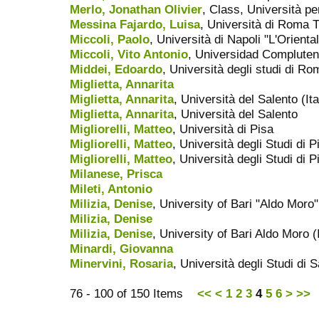
Merlo, Jonathan Olivier
, Class, Università pe
Messina Fajardo, Luisa
, Università di Roma T
Miccoli, Paolo
, Università di Napoli "L'Orienta
Miccoli, Vito Antonio
, Universidad Complute
Middei, Edoardo
, Università degli studi di Ro
Miglietta, Annarita
Miglietta, Annarita
, Università del Salento (Ita
Miglietta, Annarita
, Università del Salento
Migliorelli, Matteo
, Università di Pisa
Migliorelli, Matteo
, Università degli Studi di P
Migliorelli, Matteo
, Università degli Studi di P
Milanese, Prisca
Mileti, Antonio
Milizia, Denise
, University of Bari "Aldo Moro",
Milizia, Denise
Milizia, Denise
, University of Bari Aldo Moro (I
Minardi, Giovanna
Minervini, Rosaria
, Università degli Studi di 
76 - 100 of 150 Items
<<
<
1
2
3
4
5
6
>
>>