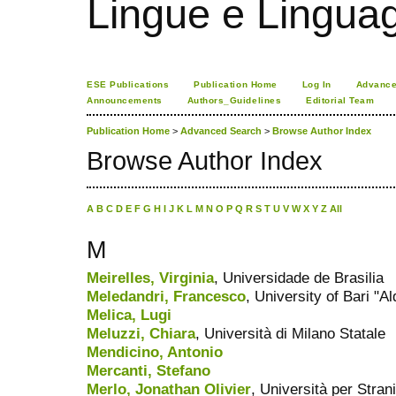
Lingue e Lingua
ESE Publications
Publication Home
Log In
Advance
Announcements
Authors_Guidelines
Editorial Team
Publication Home
>
Advanced Search
>
Browse Author Index
Browse Author Index
A
B
C
D
E
F
G
H
I
J
K
L
M
N
O
P
Q
R
S
T
U
V
W
X
Y
Z
All
M
Meirelles, Virginia
, Universidade de Brasilia
Meledandri, Francesco
, University of Bari "A
Melica, Lugi
Meluzzi, Chiara
, Università di Milano Statale
Mendicino, Antonio
Mercanti, Stefano
Merlo, Jonathan Olivier
, Università per Strani