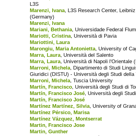
L3S
Marenzi, Ivana
, L3S Research Center, Leibni
(Germany)
Marenzi, Ivana
Mariani, Bethania
, Universidade Federal Flu
Mariotti, Cristina
, Università di Pavia
Mariottini, Laura
Marongiu, Maria Antonietta
, University of Cag
Marra, Laura
, Università del Salento
Marra, Laura
, Università di Napoli l'Orientale (
Marroni, Michela
, Dipartimento di Studi Linguis
Giuridici (DISTU) - Università degli Studi della
Marroni, Michela
, Tuscia University
Martín, Francisco
, Università degli Studi di To
Martín, Francisco José
, Università degli Studi
Martín, Francisco José
Martínez Martínez, Silvia
, University of Gran
Martínez Pérsico, Marisa
Martínez Vázquez, Montserrat
Martin, Francisco Jose
Martin, Gunther