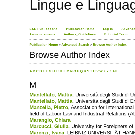
Lingue e Lingua
ESE Publications
Publication Home
Log In
Advance
Announcements
Authors_Guidelines
Editorial Team
Publication Home
>
Advanced Search
>
Browse Author Index
Browse Author Index
A
B
C
D
E
F
G
H
I
J
K
L
M
N
O
P
Q
R
S
T
U
V
W
X
Y
Z
All
M
Mantellato, Mattia
, Università degli Studi di U
Mantellato, Mattia
, Università degli Studi di E
Manzella, Pietro
, Association for Internationa
field of Labour Law and Industrial Relations (
Marangio, Chiara
Marcucci, Giulia
, University for Foreigners of
Marenzi, Ivana
, LEIBNIZ UNIVERSITÄT H