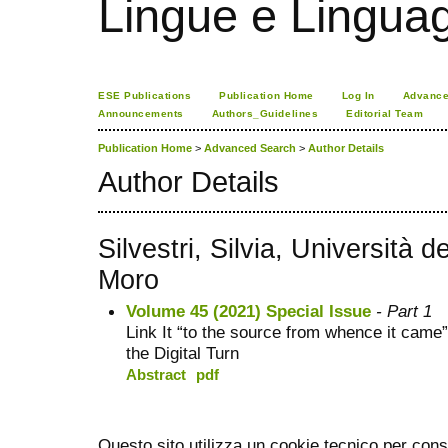
Lingue e Lingua
ESE Publications
Publication Home
Log In
Advance
Announcements
Authors_Guidelines
Editorial Team
Publication Home
>
Advanced Search
>
Author Details
Author Details
Silvestri, Silvia, Università d
Moro
Volume 45 (2021) Special Issue
- Part 1
Link It “to the source from whence it came
the Digital Turn
Abstract
pdf
Questo sito utilizza un cookie tecnico per cons