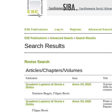
ESE Publications
Log In
Register
Advanced Searc
ESE Publications
>
Advanced Search
>
Search Results
Search Results
Revise Search
Articles/Chapters/Volumes
Publication
Issue
Title
Quaderni Lupiensi di Storia e
Anno XV, 2025
A propo
della ma
Diritto
roman
Tommaso Beggio, Filippo Bonin
Quaderni Lupiensi di Storia e
Anno XV, 2025
Prime o
comment
Diritto
Papiam 
Filippo Bonin