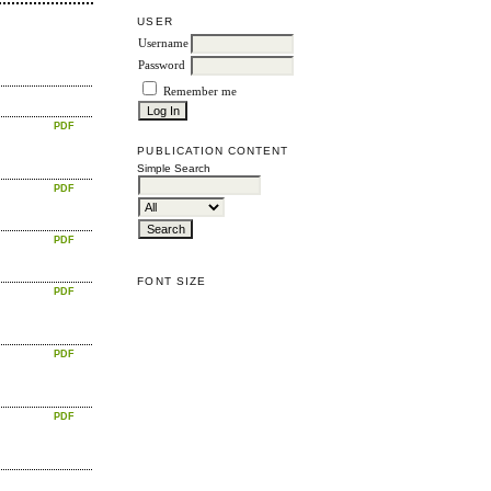
USER
Username
Password
Remember me
PDF
PUBLICATION CONTENT
Simple Search
PDF
PDF
FONT SIZE
PDF
PDF
PDF