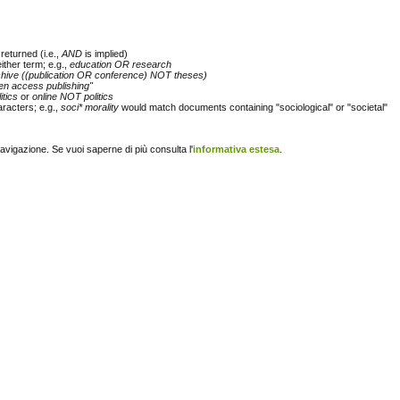
returned (i.e.,
AND
is implied)
either term; e.g.,
education OR research
chive ((publication OR conference) NOT theses)
en access publishing"
itics
or
online NOT politics
racters; e.g.,
soci* morality
would match documents containing "sociological" or "societal"
navigazione. Se vuoi saperne di più consulta l'
informativa estesa
.