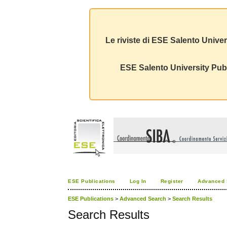
Le riviste di ESE Salento Univer
ESE Salento University Publ
ESE Publications
Log In
Register
Advanced 
ESE Publications
>
Advanced Search
>
Search Results
Search Results