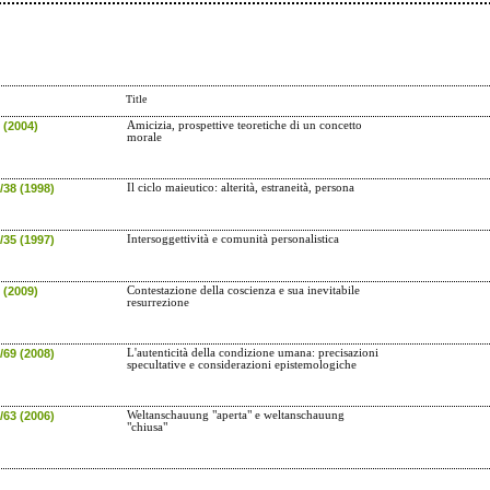
Title
 (2004)
Amicizia, prospettive teoretiche di un concetto
morale
/38 (1998)
Il ciclo maieutico: alterità, estraneità, persona
/35 (1997)
Intersoggettività e comunità personalistica
 (2009)
Contestazione della coscienza e sua inevitabile
resurrezione
/69 (2008)
L'autenticità della condizione umana: precisazioni
specultative e considerazioni epistemologiche
/63 (2006)
Weltanschauung "aperta" e weltanschauung
"chiusa"