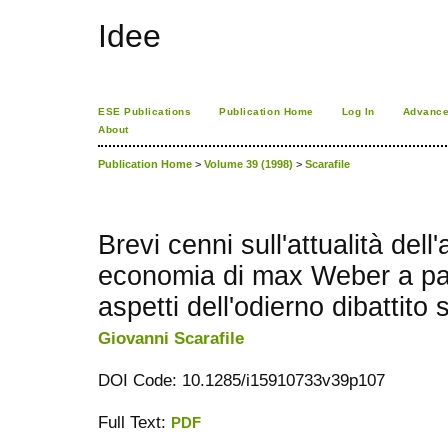
Idee
ESE Publications
Publication Home
Log In
Advance
About
Publication Home
>
Volume 39 (1998)
>
Scarafile
Brevi cenni sull'attualità dell'a
economia di max Weber a par
aspetti dell'odierno dibattito 
Giovanni Scarafile
DOI Code: 10.1285/i15910733v39p107
Full Text:
PDF
ویزای استارتاپ
کاغذ a4