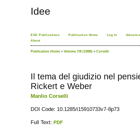
Idee
ESE Publications
Publication Home
Log In
Advance
About
Publication Home
>
Volume 7/8 (1988)
>
Corselli
Il tema del giudizio nel pens
Rickert e Weber
Manlio Corselli
DOI Code: 10.1285/i15910733v7-8p73
Full Text:
PDF
ویزای استارتاپ
کاغذ a4