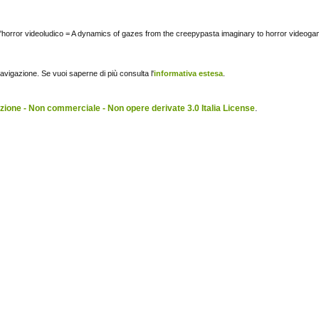
ll'horror videoludico = A dynamics of gazes from the creepypasta imaginary to horror videog
navigazione. Se vuoi saperne di più consulta l'
informativa estesa
.
ione - Non commerciale - Non opere derivate 3.0 Italia License
.