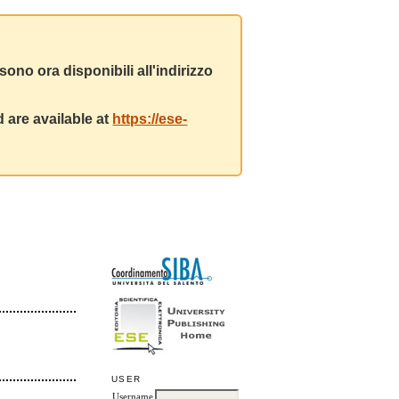
ono ora disponibili all'indirizzo
 are available at
https://ese-
USER
Username