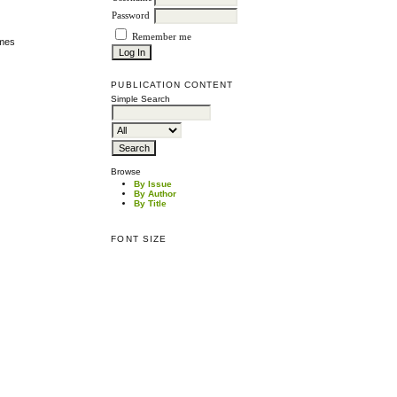
Password
Remember me
ames
PUBLICATION CONTENT
Simple Search
Browse
By Issue
By Author
By Title
FONT SIZE