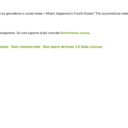
ca tra giornalismo e social media = What’s happened to Fourth Estate? The asymmetrical rela
navigazione. Se vuoi saperne di più consulta l'
informativa estesa
.
ione - Non commerciale - Non opere derivate 3.0 Italia License
.