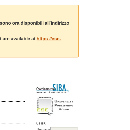
ono ora disponibili all'indirizzo
 are available at
https://ese-
USER
Username