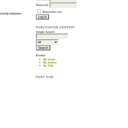
Password
Remember me
tionship between
PUBLICATION CONTENT
Simple Search
Browse
By Issue
By Author
By Title
FONT SIZE